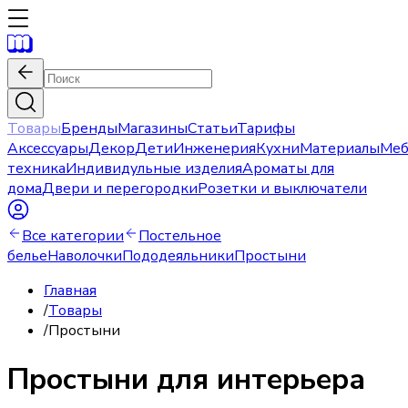
Товары
Бренды
Магазины
Статьи
Тарифы
Аксессуары
Декор
Дети
Инженерия
Кухни
Материалы
Меб
техника
Индивидульные изделия
Ароматы для
дома
Двери и перегородки
Розетки и выключатели
Все категории
Постельное
белье
Наволочки
Пододеяльники
Простыни
Главная
/
Товары
/
Простыни
Простыни для интерьера