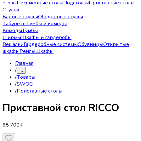
столы
Письменные столы
Подстолья
Приставные столы
Стулья
Барные стулья
Обеденные стулья
Табуреты
Тумбы и комоды
Комоды
Тумбы
Ширмы
Шкафы и гардеробы
Вешалки
Гардеробные системы
Обувницы
Открытые
шкафы
Рейлы
Шкафы
Главная
/
…
/
Товары
/
SWOG
/
Приставные столы
Приставной стол
RICCO
68 700 ₽