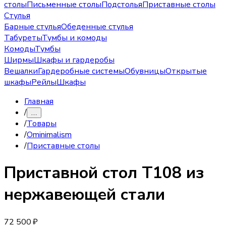
столы
Письменные столы
Подстолья
Приставные столы
Стулья
Барные стулья
Обеденные стулья
Табуреты
Тумбы и комоды
Комоды
Тумбы
Ширмы
Шкафы и гардеробы
Вешалки
Гардеробные системы
Обувницы
Открытые
шкафы
Рейлы
Шкафы
Главная
/
…
/
Товары
/
Ominimalism
/
Приставные столы
Приставной стол
Т108 из
нержавеющей стали
72 500 ₽