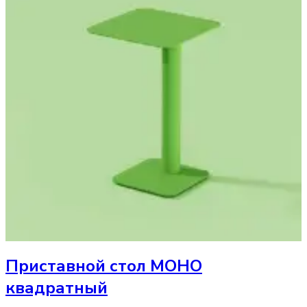
Приставной стол
МОНО
квадратный