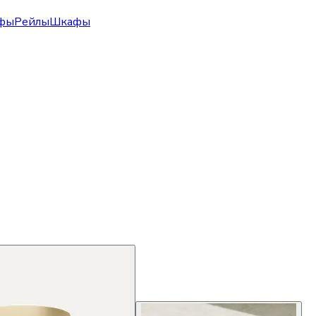
фы
Рейлы
Шкафы