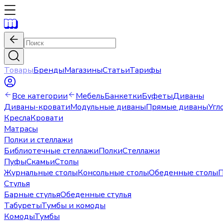
Товары
Бренды
Магазины
Статьи
Тарифы
Все категории
Мебель
Банкетки
Буфеты
Диваны
Диваны-кровати
Модульные диваны
Прямые диваны
Угл
Кресла
Кровати
Матрасы
Полки и стеллажи
Библиотечные стеллажи
Полки
Стеллажи
Пуфы
Скамьи
Столы
Журнальные столы
Консольные столы
Обеденные столы
П
Стулья
Барные стулья
Обеденные стулья
Табуреты
Тумбы и комоды
Комоды
Тумбы