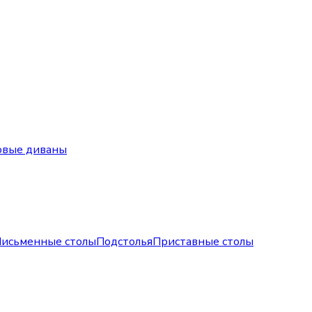
овые диваны
исьменные столы
Подстолья
Приставные столы