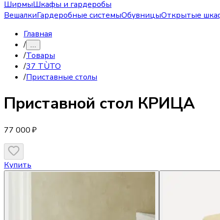
Ширмы
Шкафы и гардеробы
Вешалки
Гардеробные системы
Обувницы
Открытые шка
Главная
/
…
/
Товары
/
37 TÙTO
/
Приставные столы
Приставной стол
КРИЦА
77 000 ₽
Купить