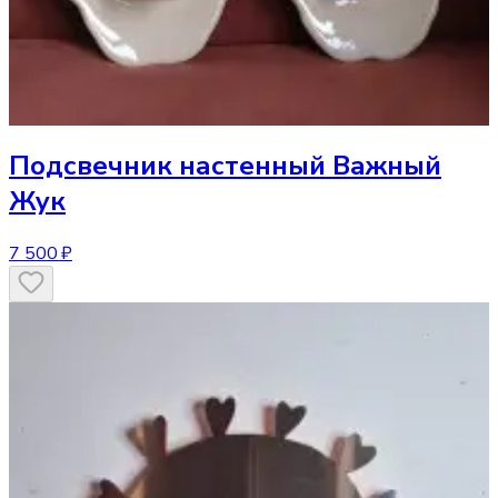
Подсвечник
настенный Важный
Жук
7 500 ₽