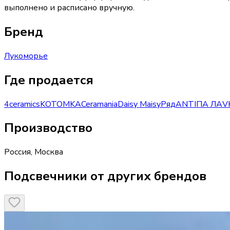
выполнено и расписано вручную.
Бренд
Лукоморье
Где продается
4ceramics
KOTOMKA
Ceramania
Daisy Maisy
Ряд
ANTIПА ЛАV
Производство
Россия
,
Москва
Подсвечники от других брендов