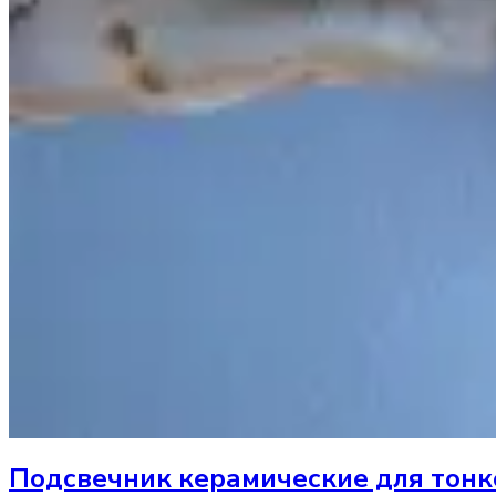
Подсвечник
керамические для тонк