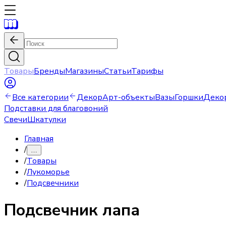
Товары
Бренды
Магазины
Статьи
Тарифы
Все категории
Декор
Арт-объекты
Вазы
Горшки
Деко
Подставки для благовоний
Свечи
Шкатулки
Главная
/
…
/
Товары
/
Лукоморье
/
Подсвечники
Подсвечник
лапа