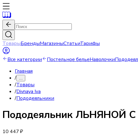
Товары
Бренды
Магазины
Статьи
Тарифы
Все категории
Постельное белье
Наволочки
Пододея
Главная
/
…
/
Товары
/
Divnaya Iva
/
Пододеяльники
Пододеяльник
ЛЬНЯНОЙ С
10 447 ₽