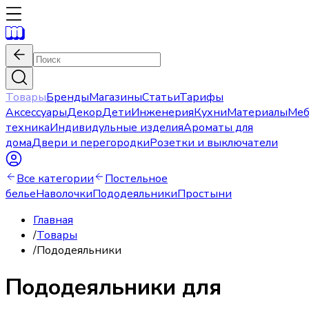
Товары
Бренды
Магазины
Статьи
Тарифы
Аксессуары
Декор
Дети
Инженерия
Кухни
Материалы
Меб
техника
Индивидульные изделия
Ароматы для
дома
Двери и перегородки
Розетки и выключатели
Все категории
Постельное
белье
Наволочки
Пододеяльники
Простыни
Главная
/
Товары
/
Пододеяльники
Пододеяльники для