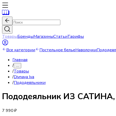
Товары
Бренды
Магазины
Статьи
Тарифы
Все категории
Постельное белье
Наволочки
Пододея
Главная
/
…
/
Товары
/
Divnaya Iva
/
Пододеяльники
Пододеяльник
ИЗ САТИНА, 
7 990 ₽