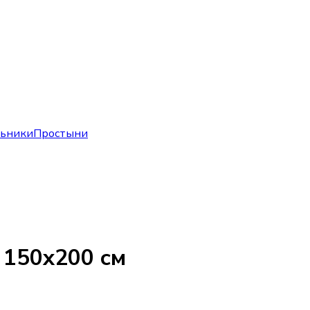
льники
Простыни
150х200 см