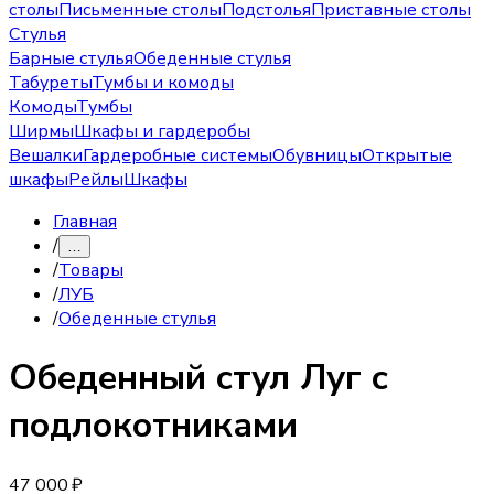
столы
Письменные столы
Подстолья
Приставные столы
Стулья
Барные стулья
Обеденные стулья
Табуреты
Тумбы и комоды
Комоды
Тумбы
Ширмы
Шкафы и гардеробы
Вешалки
Гардеробные системы
Обувницы
Открытые
шкафы
Рейлы
Шкафы
Главная
/
…
/
Товары
/
ЛУБ
/
Обеденные стулья
Обеденный стул
Луг с
подлокотниками
47 000 ₽