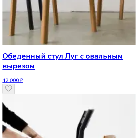
Обеденный стул
Луг с овальным
вырезом
42 000 ₽