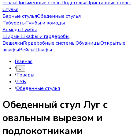
столы
Письменные столы
Подстолья
Приставные столы
Стулья
Барные стулья
Обеденные стулья
Табуреты
Тумбы и комоды
Комоды
Тумбы
Ширмы
Шкафы и гардеробы
Вешалки
Гардеробные системы
Обувницы
Открытые
шкафы
Рейлы
Шкафы
Главная
/
…
/
Товары
/
ЛУБ
/
Обеденные стулья
Обеденный стул
Луг с
овальным вырезом и
подлокотниками