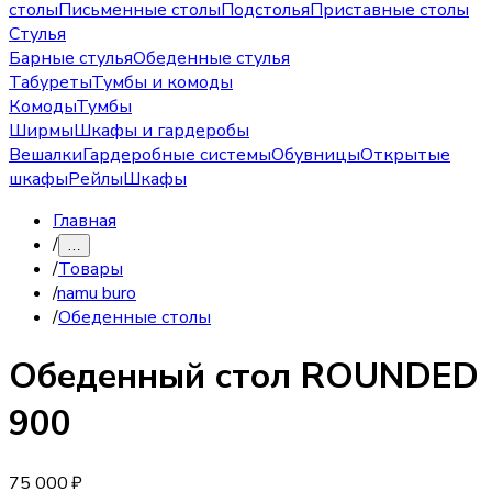
столы
Письменные столы
Подстолья
Приставные столы
Стулья
Барные стулья
Обеденные стулья
Табуреты
Тумбы и комоды
Комоды
Тумбы
Ширмы
Шкафы и гардеробы
Вешалки
Гардеробные системы
Обувницы
Открытые
шкафы
Рейлы
Шкафы
Главная
/
…
/
Товары
/
namu buro
/
Обеденные столы
Обеденный стол
ROUNDED
900
75 000 ₽