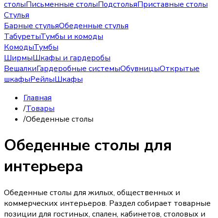
столы
Письменные столы
Подстолья
Приставные столы
Стулья
Барные стулья
Обеденные стулья
Табуреты
Тумбы и комоды
Комоды
Тумбы
Ширмы
Шкафы и гардеробы
Вешалки
Гардеробные системы
Обувницы
Открытые
шкафы
Рейлы
Шкафы
Главная
/
Товары
/
Обеденные столы
Обеденные столы для
интерьера
Обеденные столы для жилых, общественных и
коммерческих интерьеров. Раздел собирает товарные
позиции для гостиных, спален, кабинетов, столовых и