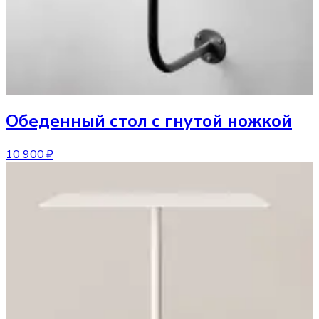
Обеденный стол
с гнутой ножкой
10 900 ₽