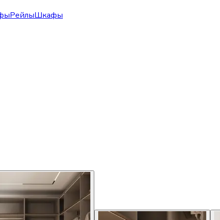
фы
Рейлы
Шкафы