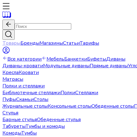
Товары
Бренды
Магазины
Статьи
Тарифы
Все категории
Мебель
Банкетки
Буфеты
Диваны
Диваны-кровати
Модульные диваны
Прямые диваны
Угл
Кресла
Кровати
Матрасы
Полки и стеллажи
Библиотечные стеллажи
Полки
Стеллажи
Пуфы
Скамьи
Столы
Журнальные столы
Консольные столы
Обеденные столы
П
Стулья
Барные стулья
Обеденные стулья
Табуреты
Тумбы и комоды
Комоды
Тумбы