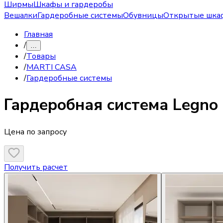
Ширмы
Шкафы и гардеробы
Вешалки
Гардеробные системы
Обувницы
Открытые шка
Главная
/
…
/
Товары
/
MARTI CASA
/
Гардеробные системы
Гардеробная система
Legno
Цена по запросу
Получить расчет