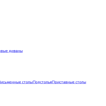
овые диваны
исьменные столы
Подстолья
Приставные столы