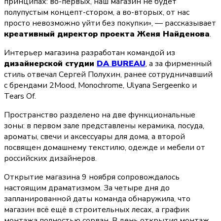
принципах: во-первых, наш магазин не будет 
полупустым концепт-стором, а во-вторых, от нас 
просто невозможно уйти без покупки», — рассказывает 
креативный директор проекта Женя Найденова
.
Интерьер магазина разработан командой из 
дизайнерской студии 
DA BUREAU
, а за фирменный 
стиль отвечал Сергей Полухин, ранее сотрудничавший 
с брендами 2Mood, Monochrome, Ulyana Sergeenko и 
Tears Of.
Пространство разделено на две функциональные 
зоны: в первом зале представлены керамика, посуда, 
ароматы, свечи и аксессуары для дома, а второй 
посвящен домашнему текстилю, одежде и мебели от 
российских дизайнеров.
Открытие магазина 9 ноября сопровождалось 
настоящим драматизмом. За четыре дня до 
запланированной даты команда обнаружила, что 
магазин всё ещё в строительных лесах, а график 
монтажа полностью сорван. В день открытия монтаж 