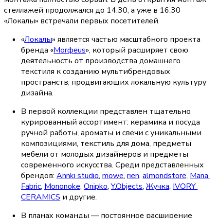
стеллажей продолжался до 14:30, а уже в 16:30 
«Локалы» встречали первых посетителей.
«
Локалы
» является частью масштабного проекта 
бренда «
Morфeus
», который расширяет свою 
деятельность от производства домашнего 
текстиля к созданию мультибрендовых 
пространств, продвигающих локальную культуру 
дизайна.
В первой коллекции представлен тщательно 
курированный ассортимент: керамика и посуда 
ручной работы, ароматы и свечи с уникальными 
композициями, текстиль для дома, предметы 
мебели от молодых дизайнеров и предметы 
современного искусства. Среди представленных 
брендов: 
Annki studio
, 
mowe
, 
rien
, 
almondstore
, 
Mana 
Fabric
, 
Mononoke
, 
Onipko
, 
Y.Objects
, 
Жучка
, 
IVORY 
CERAMICS
 и другие.
В планах команды — постоянное расширение 