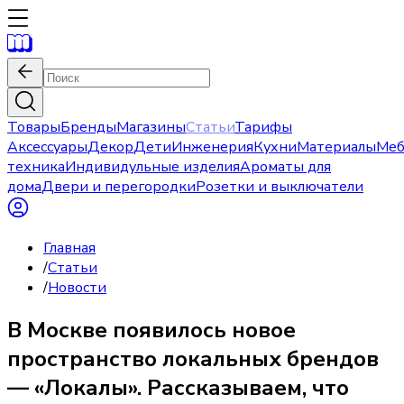
Товары
Бренды
Магазины
Статьи
Тарифы
Аксессуары
Декор
Дети
Инженерия
Кухни
Материалы
Меб
техника
Индивидульные изделия
Ароматы для
дома
Двери и перегородки
Розетки и выключатели
Главная
/
Статьи
/
Новости
В Москве появилось новое
пространство локальных брендов
— «Локалы». Рассказываем, что