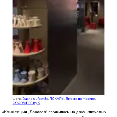
Фото:
Dasha’s lifestyle
,
ЛОКАЛЫ
,
Вместе по Москве
,
GOODVIBES by K
«Концепция „Локалов" сложилась на двух ключевых 