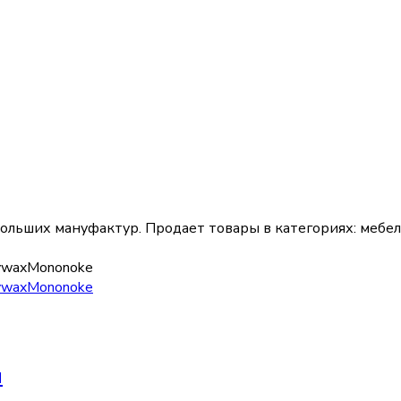
больших мануфактур.
Продает товары в категориях:
мебел
ywax
Mononoke
ywax
Mononoke
й