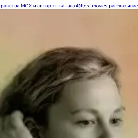
транства МОХ и автор тг-канала @floralmovies рассказыв