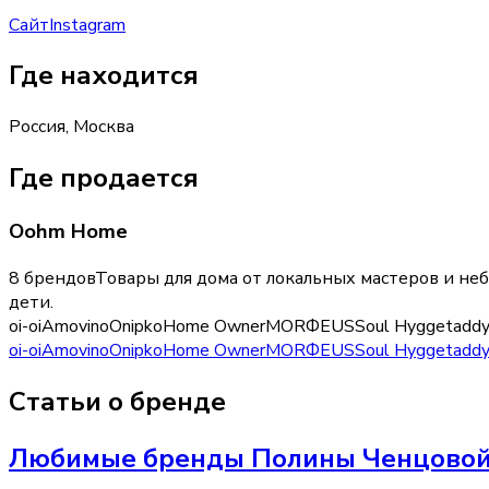
Сайт
Instagram
Где находится
Россия, Москва
Где продается
Oohm Home
8 брендов
Товары для дома от локальных мастеров и не
дети
.
oi-oi
Amovino
Onipko
Home Owner
MORФEUS
Soul Hygge
tadd
oi-oi
Amovino
Onipko
Home Owner
MORФEUS
Soul Hygge
tadd
Статьи о бренде
Любимые бренды Полины Ченцово