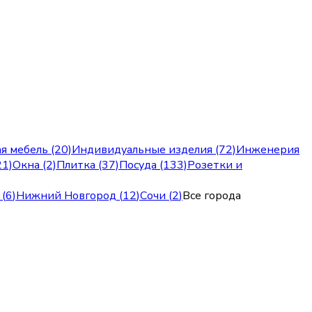
я мебель (20)
Индивидуальные изделия (72)
Инженерия
21)
Окна (2)
Плитка (37)
Посуда (133)
Розетки и
(
6
)
Нижний Новгород
(
12
)
Сочи
(
2
)
Все города