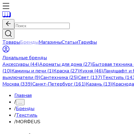
Товары
Бренды
Магазины
Статьи
Тарифы
Локальные бренды
Аксессуары (44)
Ароматы для дома (27)
Бытовая техника 
(10)
Камины и печи (1)
Краска (27)
Кухня (46)
Ландшафт и б
выключатели (9)
Сантехника (25)
Свет (137)
Текстиль (14
Москва
(
339
)
Санкт-Петербург
(
161
)
Казань
(
13
)
Краснод
Главная
/
…
/
Бренды
/
Текстиль
/
MORФEUS