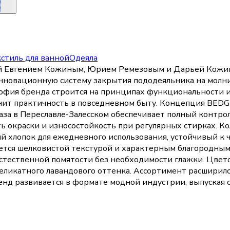
стиль для ванной
Одеяла
 Евгением Кожиным, Юрием Ремезовым и Дарьей Кожино
инновационную систему закрытия пододеяльника на молни
офия бренда строится на принципах функциональности и
ит практичность в повседневном быту. Концепция BEDG
а в Переславле-Залесском обеспечивает полный контроль
ть окраски и износостойкость при регулярных стирках.
ый хлопок для ежедневного использования, устойчивый к
ается шелковистой текстурой и характерным благородным
естественной помятости без необходимости глажки. Цвет
ликатного лавандового оттенка. Ассортимент расширилс
ренд развивается в формате модной индустрии, выпуская 