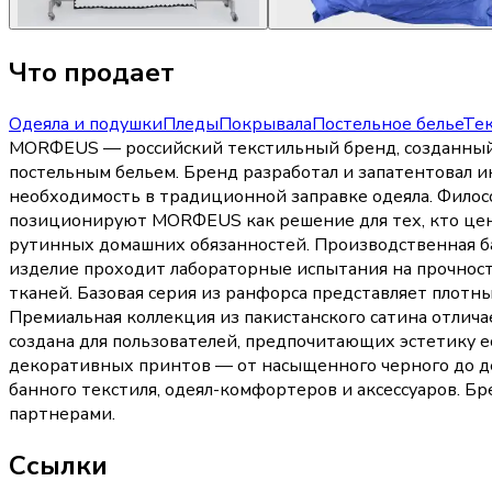
Что продает
Одеяла и подушки
Пледы
Покрывала
Постельное белье
Тек
MORФEUS — российский текстильный бренд, созданный
постельным бельем. Бренд разработал и запатентовал 
необходимость в традиционной заправке одеяла. Филос
позиционируют MORФEUS как решение для тех, кто цен
рутинных домашних обязанностей. Производственная баз
изделие проходит лабораторные испытания на прочнос
тканей. Базовая серия из ранфорса представляет плотн
Премиальная коллекция из пакистанского сатина отлич
создана для пользователей, предпочитающих эстетику 
декоративных принтов — от насыщенного черного до де
банного текстиля, одеял-комфортеров и аксессуаров. Б
партнерами.
Ссылки