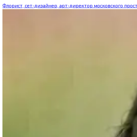
Флорист, сет-дизайнер, арт-директор московского прос