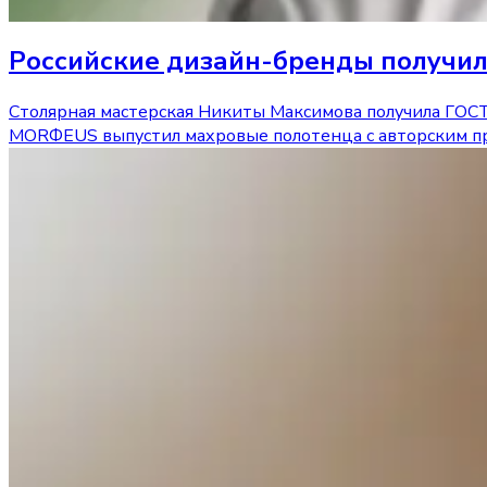
Российские дизайн-бренды получи
Столярная мастерская Никиты Максимова получила ГОСТ
MORФEUS выпустил махровые полотенца с авторским пр