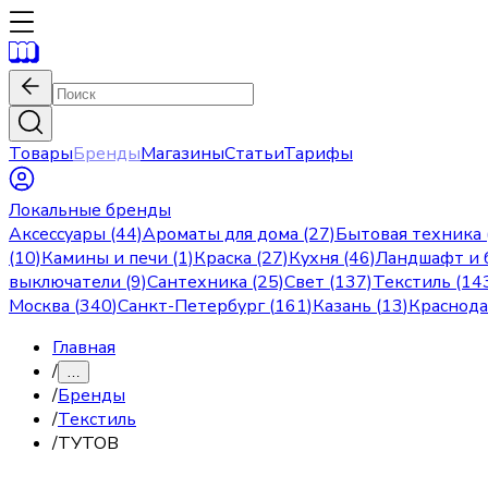
Товары
Бренды
Магазины
Статьи
Тарифы
Локальные бренды
Аксессуары (44)
Ароматы для дома (27)
Бытовая техника 
(10)
Камины и печи (1)
Краска (27)
Кухня (46)
Ландшафт и б
выключатели (9)
Сантехника (25)
Свет (137)
Текстиль (14
Москва
(
340
)
Санкт-Петербург
(
161
)
Казань
(
13
)
Краснод
Главная
/
…
/
Бренды
/
Текстиль
/
ТУТОВ