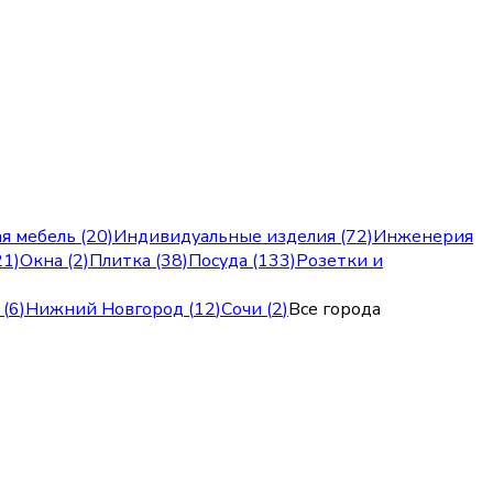
я мебель (20)
Индивидуальные изделия (72)
Инженерия
21)
Окна (2)
Плитка (38)
Посуда (133)
Розетки и
(
6
)
Нижний Новгород
(
12
)
Сочи
(
2
)
Все города