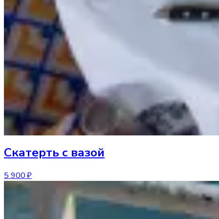
Скатерть
с вазой
5 900 ₽