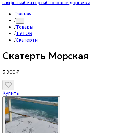
салфетки
Скатерти
Столовые дорожки
Главная
/
…
/
Товары
/
ТУТОВ
/
Скатерти
Скатерть
Морская
5 900 ₽
Купить