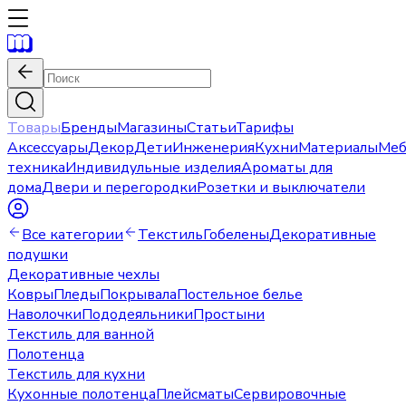
Товары
Бренды
Магазины
Статьи
Тарифы
Аксессуары
Декор
Дети
Инженерия
Кухни
Материалы
Меб
техника
Индивидульные изделия
Ароматы для
дома
Двери и перегородки
Розетки и выключатели
Все категории
Текстиль
Гобелены
Декоративные
подушки
Декоративные чехлы
Ковры
Пледы
Покрывала
Постельное белье
Наволочки
Пододеяльники
Простыни
Текстиль для ванной
Полотенца
Текстиль для кухни
Кухонные полотенца
Плейсматы
Сервировочные