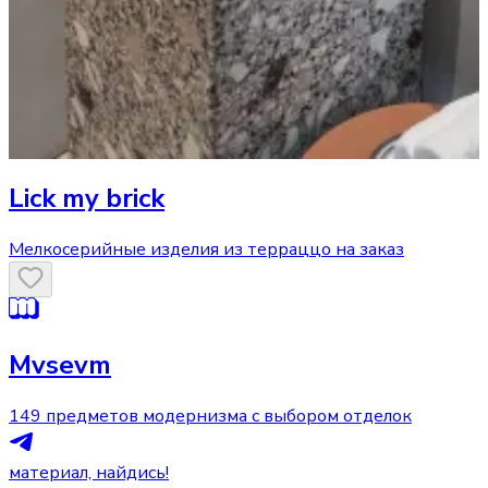
Lick my brick
Мелкосерийные изделия из терраццо на заказ
Mvsevm
149 предметов модернизма с выбором отделок
материал, найдись!