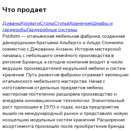
Что продает
Диваны
Кровати
Столы
Стулья
Хранение
Шкафы и
гардеробы
Гардеробные системы
Poliform — итальянская мебельная фабрика, созданная
двоюродными братьями Альберто и Альдо Спинелли
совместно с Джованни Анзани. История мастерской
началась с небольшого семейного производства в
регионе Брианца, а сегодня компания входит в число
ведущих производителей модульной мебели и систем
хранения. Путь развития фабрики отражает эволюцию
итальянского мебельного мастерства. Начав с
изготовления отдельных предметов мебели,
мастерская постепенно расширяла производство и
внедряла инновационные технологии. Значительный
рост произошел в 1970-х годах, когда предприятие
вышло на международный рынок и представило новую
концепцию модульных систем хранения. Расширение
ассортимента произошло после приобретения бренда