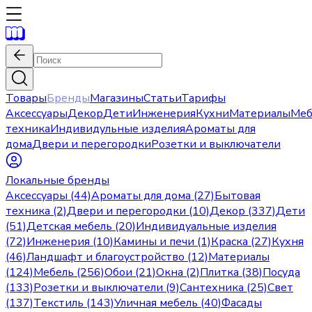
Товары
Бренды
Магазины
Статьи
Тарифы
Аксессуары
Декор
Дети
Инженерия
Кухни
Материалы
Меб
техника
Индивидульные изделия
Ароматы для
дома
Двери и перегородки
Розетки и выключатели
Локальные бренды
Аксессуары (44)
Ароматы для дома (27)
Бытовая
техника (2)
Двери и перегородки (10)
Декор (337)
Дети
(51)
Детская мебель (20)
Индивидуальные изделия
(72)
Инженерия (10)
Камины и печи (1)
Краска (27)
Кухня
(46)
Ландшафт и благоустройство (12)
Материалы
(124)
Мебель (256)
Обои (21)
Окна (2)
Плитка (38)
Посуда
(133)
Розетки и выключатели (9)
Сантехника (25)
Свет
(137)
Текстиль (143)
Уличная мебель (40)
Фасады