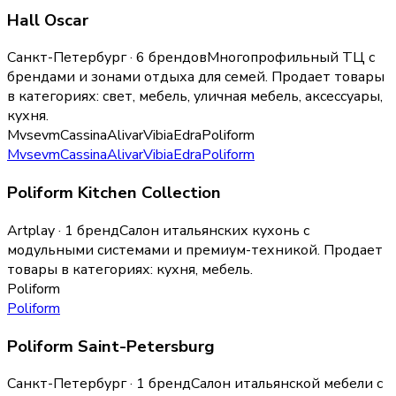
Hall Oscar
Санкт-Петербург · 6 брендов
Многопрофильный ТЦ с
брендами и зонами отдыха для семей.
Продает товары
в категориях:
свет, мебель, уличная мебель, аксессуары,
кухня
.
Mvsevm
Cassina
Alivar
Vibia
Edra
Poliform
Mvsevm
Cassina
Alivar
Vibia
Edra
Poliform
Poliform Kitchen Collection
Artplay · 1 бренд
Салон итальянских кухонь с
модульными системами и премиум-техникой.
Продает
товары в категориях:
кухня, мебель
.
Poliform
Poliform
Poliform Saint-Petersburg
Санкт-Петербург · 1 бренд
Салон итальянской мебели с