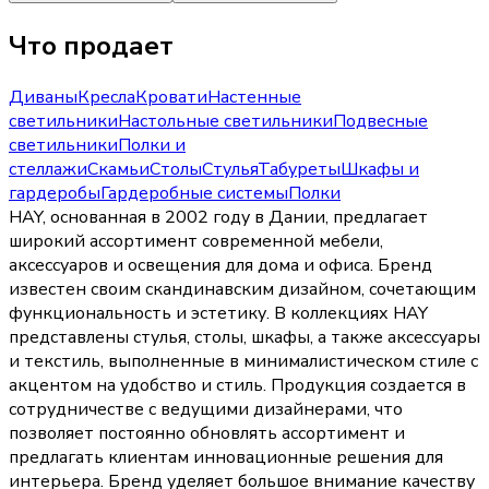
Что продает
Диваны
Кресла
Кровати
Настенные
светильники
Настольные светильники
Подвесные
светильники
Полки и
стеллажи
Скамьи
Столы
Стулья
Табуреты
Шкафы и
гардеробы
Гардеробные системы
Полки
HAY, основанная в 2002 году в Дании, предлагает
широкий ассортимент современной мебели,
аксессуаров и освещения для дома и офиса. Бренд
известен своим скандинавским дизайном, сочетающим
функциональность и эстетику. В коллекциях HAY
представлены стулья, столы, шкафы, а также аксессуары
и текстиль, выполненные в минималистическом стиле с
акцентом на удобство и стиль. Продукция создается в
сотрудничестве с ведущими дизайнерами, что
позволяет постоянно обновлять ассортимент и
предлагать клиентам инновационные решения для
интерьера. Бренд уделяет большое внимание качеству