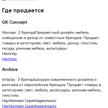
Где продается
GK Concept
Москва · 2 бренда
Предметный дизайн: мебель,
освещение и декор от известных брендов.
Продает
товары в категориях:
свет, мебель, декор, текстиль,
посуда, уличная мебель, аксессуары
.
Hem
Hay
Hem
Hay
Archive
Artplay · 3 бренда
Шоурум современного дизайна и
винтажа от европейских брендов.
Продает товары в
категориях:
свет, мебель, аксессуары, уличная мебель,
текстиль
.
Hay
Normann Copenhagen
muuto
Hay
Normann Copenhagen
muuto