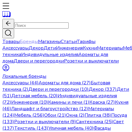
Товары
Бренды
Магазины
Статьи
Тарифы
Аксессуары
Декор
Дети
Инженерия
Кухни
Материалы
Меб
техника
Индивидульные изделия
Ароматы для
дома
Двери и перегородки
Розетки и выключатели
Локальные бренды
Аксессуары (44)
Ароматы для дома (27)
Бытовая
техника (2)
Двери и перегородки (10)
Декор (337)
Дети
(51)
Детская мебель (20)
Индивидуальные изделия
(72)
Инженерия (10)
Камины и печи (1)
Краска (27)
Кухня
(46)
Ландшафт и благоустройство (12)
Материалы
(124)
Мебель (256)
Обои (21)
Окна (2)
Плитка (38)
Посуда
(133)
Розетки и выключатели (9)
Сантехника (25)
Свет
(137)
Текстиль (143)
Уличная мебель (40)
Фасады