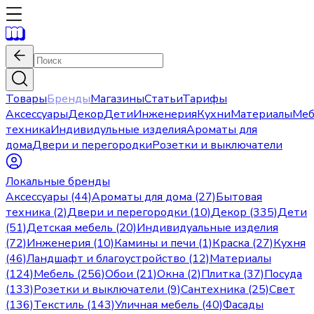
Товары
Бренды
Магазины
Статьи
Тарифы
Аксессуары
Декор
Дети
Инженерия
Кухни
Материалы
Меб
техника
Индивидульные изделия
Ароматы для
дома
Двери и перегородки
Розетки и выключатели
Локальные бренды
Аксессуары (44)
Ароматы для дома (27)
Бытовая
техника (2)
Двери и перегородки (10)
Декор (335)
Дети
(51)
Детская мебель (20)
Индивидуальные изделия
(72)
Инженерия (10)
Камины и печи (1)
Краска (27)
Кухня
(46)
Ландшафт и благоустройство (12)
Материалы
(124)
Мебель (256)
Обои (21)
Окна (2)
Плитка (37)
Посуда
(133)
Розетки и выключатели (9)
Сантехника (25)
Свет
(136)
Текстиль (143)
Уличная мебель (40)
Фасады