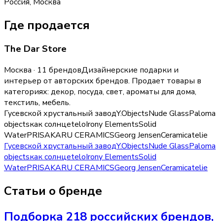
Россия, Москва
Где продается
The Dar Store
Москва · 11 брендов
Дизайнерские подарки и
интерьер от авторских брендов.
Продает товары в
категориях:
декор, посуда, свет, ароматы для дома,
текстиль, мебель
.
Гусевской хрустальный завод
Y.Objects
Nude Glass
Paloma
objects
как солнце
telo
Irony Elements
Solid
Water
PRISAKARU CERAMICS
Georg Jensen
Ceramicatelie
Гусевской хрустальный завод
Y.Objects
Nude Glass
Paloma
objects
как солнце
telo
Irony Elements
Solid
Water
PRISAKARU CERAMICS
Georg Jensen
Ceramicatelie
Статьи о бренде
Подборка 218 российских брендов,