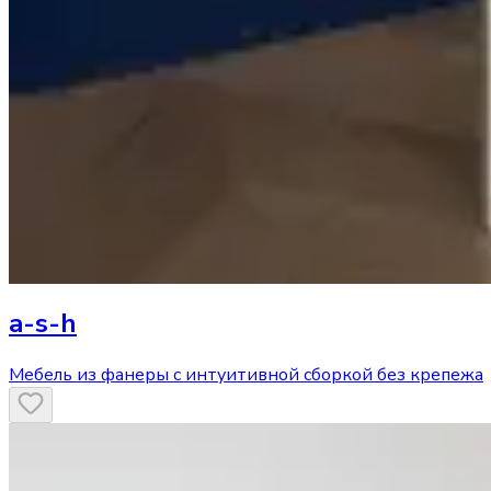
a-s-h
Мебель из фанеры с интуитивной сборкой без крепежа