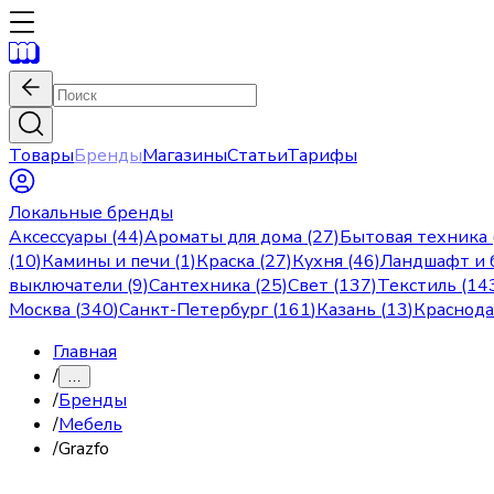
Товары
Бренды
Магазины
Статьи
Тарифы
Локальные бренды
Аксессуары (44)
Ароматы для дома (27)
Бытовая техника 
(10)
Камины и печи (1)
Краска (27)
Кухня (46)
Ландшафт и б
выключатели (9)
Сантехника (25)
Свет (137)
Текстиль (14
Москва
(
340
)
Санкт-Петербург
(
161
)
Казань
(
13
)
Краснод
Главная
/
…
/
Бренды
/
Мебель
/
Grazfo