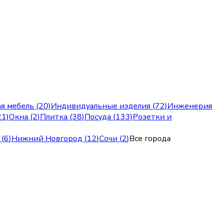
я мебель (20)
Индивидуальные изделия (72)
Инженерия
21)
Окна (2)
Плитка (38)
Посуда (133)
Розетки и
(
6
)
Нижний Новгород
(
12
)
Сочи
(
2
)
Все города