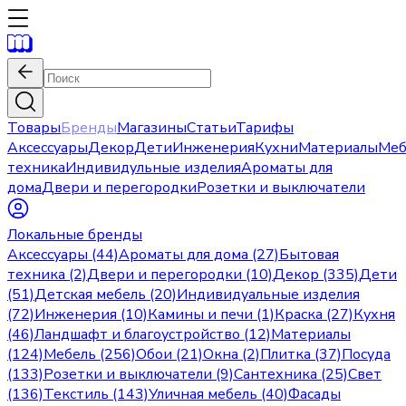
Товары
Бренды
Магазины
Статьи
Тарифы
Аксессуары
Декор
Дети
Инженерия
Кухни
Материалы
Меб
техника
Индивидульные изделия
Ароматы для
дома
Двери и перегородки
Розетки и выключатели
Локальные бренды
Аксессуары (44)
Ароматы для дома (27)
Бытовая
техника (2)
Двери и перегородки (10)
Декор (335)
Дети
(51)
Детская мебель (20)
Индивидуальные изделия
(72)
Инженерия (10)
Камины и печи (1)
Краска (27)
Кухня
(46)
Ландшафт и благоустройство (12)
Материалы
(124)
Мебель (256)
Обои (21)
Окна (2)
Плитка (37)
Посуда
(133)
Розетки и выключатели (9)
Сантехника (25)
Свет
(136)
Текстиль (143)
Уличная мебель (40)
Фасады