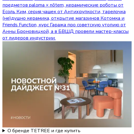
предметов paloma × nõtem, керамические роботы от
Есоль Ким, серия чашек от Антихрупкости, тарелочка
(не)душно керамика, открытие магазинов Котомка и
Friends Function, курс Гаража про советскую утопию от
Анны Броновицкой, а в БВШД провели мастер-классы
от лидеров индустрии.
О бренде TETREE и где купить