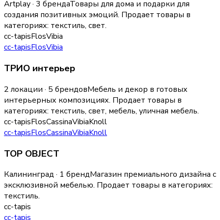
Artplay · 3 бренда
Товары для дома и подарки для
создания позитивных эмоций.
Продает товары в
категориях:
текстиль, свет
.
cc-tapis
Flos
Vibia
cc-tapis
Flos
Vibia
ТРИО интерьер
2 локации · 5 брендов
Мебель и декор в готовых
интерьерных композициях.
Продает товары в
категориях:
текстиль, свет, мебель, уличная мебель
.
cc-tapis
Flos
Cassina
Vibia
Knoll
cc-tapis
Flos
Cassina
Vibia
Knoll
TOP OBJECT
Калининград · 1 бренд
Магазин премиального дизайна с
эксклюзивной мебелью.
Продает товары в категориях:
текстиль
.
cc-tapis
cc-tapis