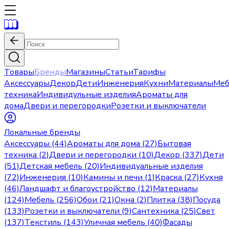
Товары
Бренды
Магазины
Статьи
Тарифы
Аксессуары
Декор
Дети
Инженерия
Кухни
Материалы
Меб
техника
Индивидульные изделия
Ароматы для
дома
Двери и перегородки
Розетки и выключатели
Локальные бренды
Аксессуары (44)
Ароматы для дома (27)
Бытовая
техника (2)
Двери и перегородки (10)
Декор (337)
Дети
(51)
Детская мебель (20)
Индивидуальные изделия
(72)
Инженерия (10)
Камины и печи (1)
Краска (27)
Кухня
(46)
Ландшафт и благоустройство (12)
Материалы
(124)
Мебель (256)
Обои (21)
Окна (2)
Плитка (38)
Посуда
(133)
Розетки и выключатели (9)
Сантехника (25)
Свет
(137)
Текстиль (143)
Уличная мебель (40)
Фасады