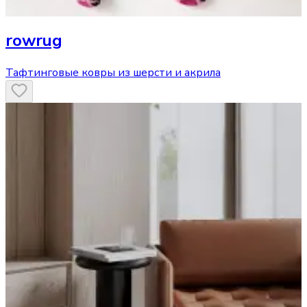
rowrug
Тафтинговые ковры из шерсти и акрила