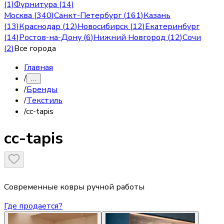
(1)
Фурнитура (14)
Москва
(
340
)
Санкт-Петербург
(
161
)
Казань
(
13
)
Краснодар
(
12
)
Новосибирск
(
12
)
Екатеринбург
(
14
)
Ростов-на-Дону
(
6
)
Нижний Новгород
(
12
)
Сочи
(
2
)
Все города
Главная
/
…
/
Бренды
/
Текстиль
/
cc-tapis
cc-tapis
Современные ковры ручной работы
Где продается?