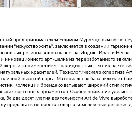
ованный предпринимателем Ефимом Муромцевым после неуд
вании "искусство жить", заключается в создании гармон
 основных региона ковроткачества: Индию, Иран и Непал
 А и инновационного арт-шелка из переработанного эвкал
ой шерсти с применением традиционных техник плетения
атуральных красителей. Технологическая экспертиза Art 
 различной высотой ворса. Материальная база включает ба
тик. Коллекции бренда охватывают широкий стилистиче
ических восточных орнаментов. Особое внимание уделяе
 За два десятилетия деятельности Art de Vivre выработа
у предлагать не просто товар, а комплексные решения д