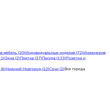
я мебель (20)
Индивидуальные изделия (72)
Инженерия
21)
Окна (2)
Плитка (37)
Посуда (133)
Розетки и
(
6
)
Нижний Новгород
(
12
)
Сочи
(
2
)
Все города