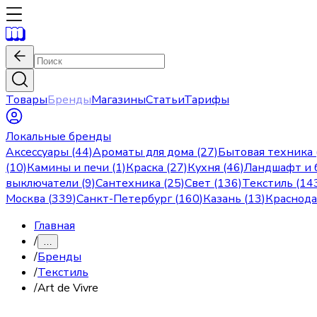
Товары
Бренды
Магазины
Статьи
Тарифы
Локальные бренды
Аксессуары (44)
Ароматы для дома (27)
Бытовая техника 
(10)
Камины и печи (1)
Краска (27)
Кухня (46)
Ландшафт и б
выключатели (9)
Сантехника (25)
Свет (136)
Текстиль (14
Москва
(
339
)
Санкт-Петербург
(
160
)
Казань
(
13
)
Краснод
Главная
/
…
/
Бренды
/
Текстиль
/
Art de Vivre