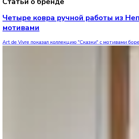
Статьи о бренде
Четыре ковра ручной работы из Неп
мотивами
Art de Vivre показал коллекцию "Сказки" с мотивами б