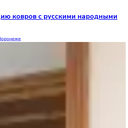
кцию ковров с русскими народными
 Воронеже