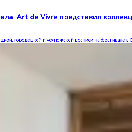
ала: Art de Vivre представил колле
орецкой, городецкой и уфтюжской росписи на фестивале в