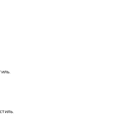
тиль
.
стиль
.