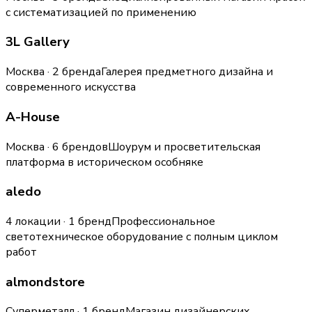
с систематизацией по применению
3L Gallery
Москва · 2 бренда
Галерея предметного дизайна и
современного искусства
A-House
Москва · 6 брендов
Шоурум и просветительская
платформа в историческом особняке
aledo
4 локации · 1 бренд
Профессиональное
светотехническое оборудование с полным циклом
работ
almondstore
Суперметалл · 1 бренд
Магазин дизайнерских