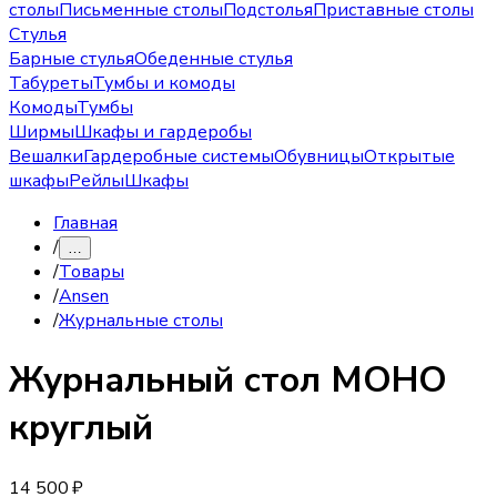
столы
Письменные столы
Подстолья
Приставные столы
Стулья
Барные стулья
Обеденные стулья
Табуреты
Тумбы и комоды
Комоды
Тумбы
Ширмы
Шкафы и гардеробы
Вешалки
Гардеробные системы
Обувницы
Открытые
шкафы
Рейлы
Шкафы
Главная
/
…
/
Товары
/
Ansen
/
Журнальные столы
Журнальный стол
МОНО
круглый
14 500 ₽