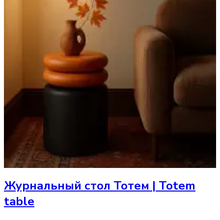
Журнальный стол
Тотем | Totem
table