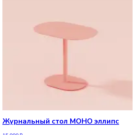
Журнальный стол
МОНО эллипс