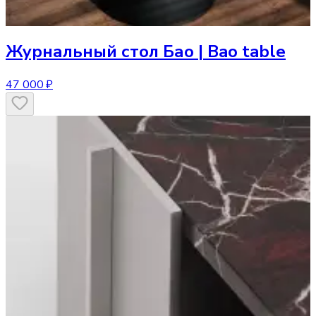
Журнальный стол
Бао | Bao table
47 000 ₽