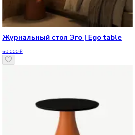
Журнальный стол
Эго | Ego table
60 000 ₽