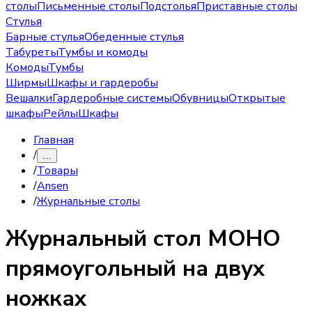
столы
Письменные столы
Подстолья
Приставные столы
Стулья
Барные стулья
Обеденные стулья
Табуреты
Тумбы и комоды
Комоды
Тумбы
Ширмы
Шкафы и гардеробы
Вешалки
Гардеробные системы
Обувницы
Открытые
шкафы
Рейлы
Шкафы
Главная
/
…
/
Товары
/
Ansen
/
Журнальные столы
Журнальный стол
МОНО
прямоугольный на двух
ножках