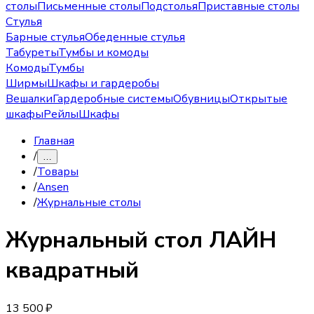
столы
Письменные столы
Подстолья
Приставные столы
Стулья
Барные стулья
Обеденные стулья
Табуреты
Тумбы и комоды
Комоды
Тумбы
Ширмы
Шкафы и гардеробы
Вешалки
Гардеробные системы
Обувницы
Открытые
шкафы
Рейлы
Шкафы
Главная
/
…
/
Товары
/
Ansen
/
Журнальные столы
Журнальный стол
ЛАЙН
квадратный
13 500 ₽