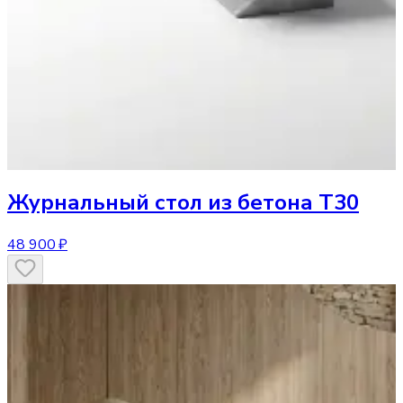
Журнальный стол
из бетона T30
48 900 ₽