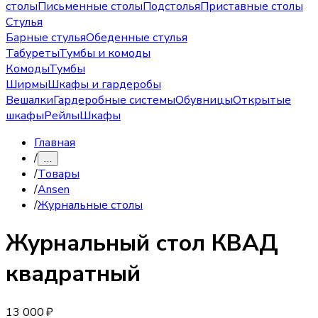
столы
Письменные столы
Подстолья
Приставные столы
Стулья
Барные стулья
Обеденные стулья
Табуреты
Тумбы и комоды
Комоды
Тумбы
Ширмы
Шкафы и гардеробы
Вешалки
Гардеробные системы
Обувницы
Открытые
шкафы
Рейлы
Шкафы
Главная
/
…
/
Товары
/
Ansen
/
Журнальные столы
Журнальный стол
КВАД
квадратный
13 000 ₽