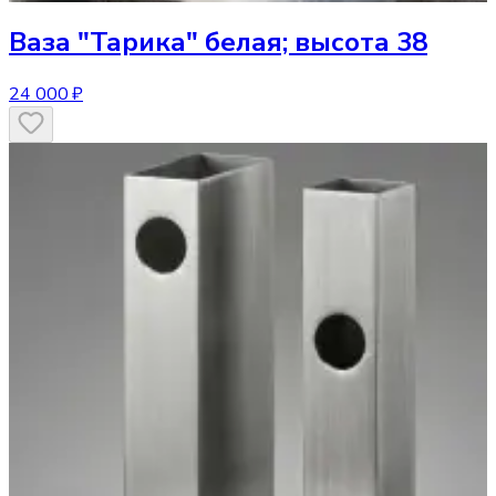
Ваза
"Тарика" белая; высота 38
24 000 ₽