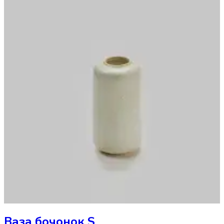
Ваза
бочонок S