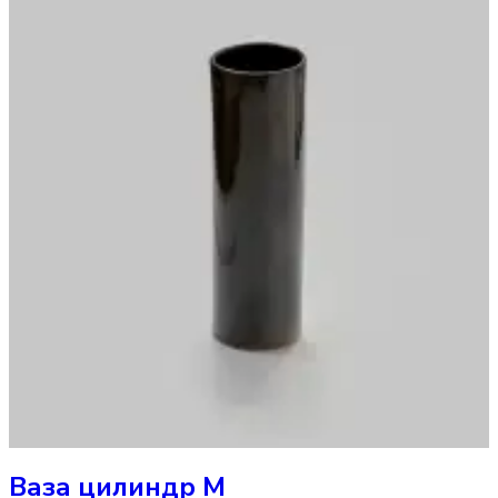
Ваза
цилиндр M