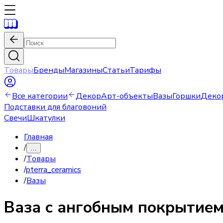
Товары
Бренды
Магазины
Статьи
Тарифы
Все категории
Декор
Арт-объекты
Вазы
Горшки
Деко
Подставки для благовоний
Свечи
Шкатулки
Главная
/
…
/
Товары
/
pterra_ceramics
/
Вазы
Ваза
с ангобным покрытие