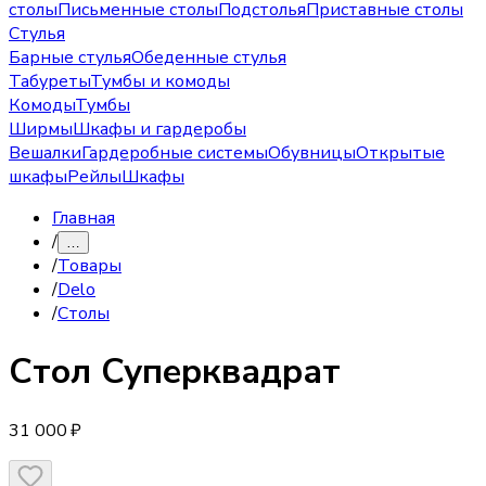
столы
Письменные столы
Подстолья
Приставные столы
Стулья
Барные стулья
Обеденные стулья
Табуреты
Тумбы и комоды
Комоды
Тумбы
Ширмы
Шкафы и гардеробы
Вешалки
Гардеробные системы
Обувницы
Открытые
шкафы
Рейлы
Шкафы
Главная
/
…
/
Товары
/
Delo
/
Столы
Стол
Суперквадрат
31 000 ₽