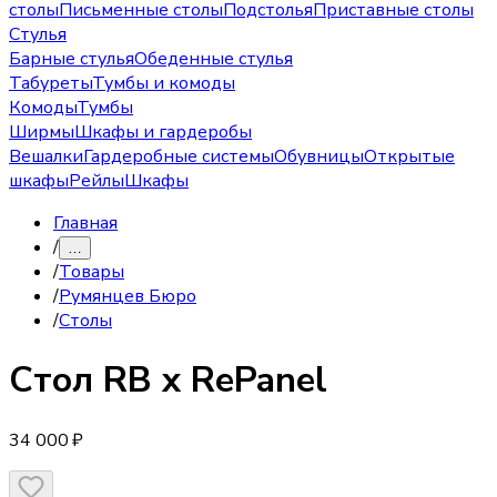
столы
Письменные столы
Подстолья
Приставные столы
Стулья
Барные стулья
Обеденные стулья
Табуреты
Тумбы и комоды
Комоды
Тумбы
Ширмы
Шкафы и гардеробы
Вешалки
Гардеробные системы
Обувницы
Открытые
шкафы
Рейлы
Шкафы
Главная
/
…
/
Товары
/
Румянцев Бюро
/
Столы
Стол
RB x RePanel
34 000 ₽