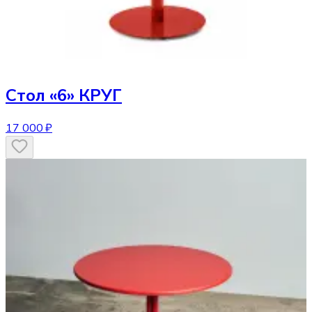
Стол
«6» КРУГ
17 000 ₽