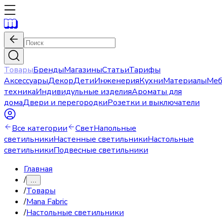
Товары
Бренды
Магазины
Статьи
Тарифы
Аксессуары
Декор
Дети
Инженерия
Кухни
Материалы
Меб
техника
Индивидульные изделия
Ароматы для
дома
Двери и перегородки
Розетки и выключатели
Все категории
Свет
Напольные
светильники
Настенные светильники
Настольные
светильники
Подвесные светильники
Главная
/
…
/
Товары
/
Mana Fabric
/
Настольные светильники