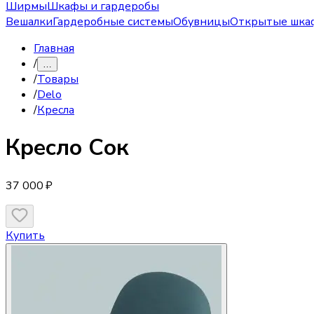
Ширмы
Шкафы и гардеробы
Вешалки
Гардеробные системы
Обувницы
Открытые шка
Главная
/
…
/
Товары
/
Delo
/
Кресла
Кресло
Сок
37 000 ₽
Купить