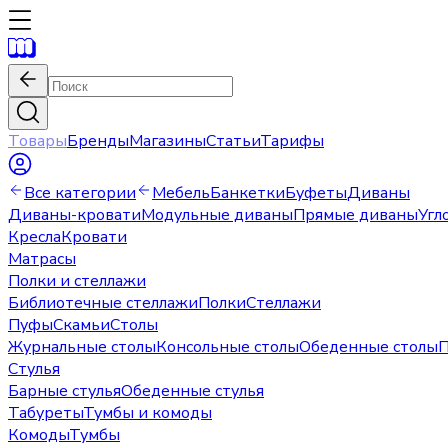
Товары
Бренды
Магазины
Статьи
Тарифы
Все категории
Мебель
Банкетки
Буфеты
Диваны
Диваны-кровати
Модульные диваны
Прямые диваны
Угл
Кресла
Кровати
Матрасы
Полки и стеллажи
Библиотечные стеллажи
Полки
Стеллажи
Пуфы
Скамьи
Столы
Журнальные столы
Консольные столы
Обеденные столы
П
Стулья
Барные стулья
Обеденные стулья
Табуреты
Тумбы и комоды
Комоды
Тумбы