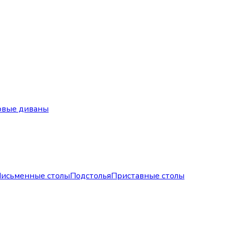
овые диваны
исьменные столы
Подстолья
Приставные столы