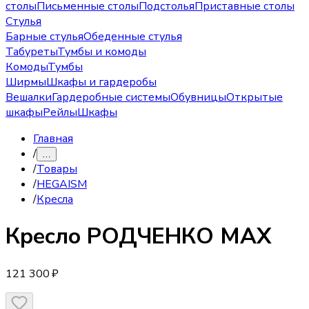
столы
Письменные столы
Подстолья
Приставные столы
Стулья
Барные стулья
Обеденные стулья
Табуреты
Тумбы и комоды
Комоды
Тумбы
Ширмы
Шкафы и гардеробы
Вешалки
Гардеробные системы
Обувницы
Открытые
шкафы
Рейлы
Шкафы
Главная
/
…
/
Товары
/
HEGAISM
/
Кресла
Кресло
РОДЧЕНКО МАХ
121 300 ₽