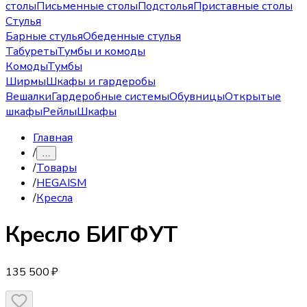
столы
Письменные столы
Подстолья
Приставные столы
Стулья
Барные стулья
Обеденные стулья
Табуреты
Тумбы и комоды
Комоды
Тумбы
Ширмы
Шкафы и гардеробы
Вешалки
Гардеробные системы
Обувницы
Открытые
шкафы
Рейлы
Шкафы
Главная
/
…
/
Товары
/
HEGAISM
/
Кресла
Кресло
БИГФУТ
135 500 ₽