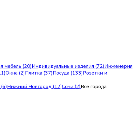
я мебель (20)
Индивидуальные изделия (72)
Инженерия
21)
Окна (2)
Плитка (37)
Посуда (133)
Розетки и
(
6
)
Нижний Новгород
(
12
)
Сочи
(
2
)
Все города