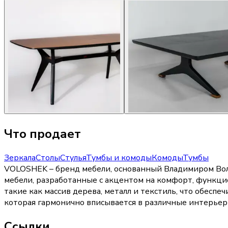
Что продает
Зеркала
Столы
Стулья
Тумбы и комоды
Комоды
Тумбы
VOLOSHEK – бренд мебели, основанный Владимиром Воло
мебели, разработанные с акцентом на комфорт, функци
такие как массив дерева, металл и текстиль, что обесп
которая гармонично вписывается в различные интерьер
Ссылки