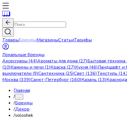
Товары
Бренды
Магазины
Статьи
Тарифы
Локальные бренды
Аксессуары (44)
Ароматы для дома (27)
Бытовая техника 
(10)
Камины и печи (1)
Краска (27)
Кухня (46)
Ландшафт и б
выключатели (9)
Сантехника (25)
Свет (136)
Текстиль (14
Москва
(
339
)
Санкт-Петербург
(
160
)
Казань
(
13
)
Краснод
Главная
/
…
/
Бренды
/
Декор
/
voloshek