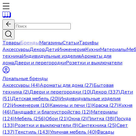
Товары
Бренды
Магазины
Статьи
Тарифы
Аксессуары
Декор
Дети
Инженерия
Кухни
Материалы
Меб
техника
Индивидульные изделия
Ароматы для
дома
Двери и перегородки
Розетки и выключатели
Локальные бренды
Аксессуары (44)
Ароматы для дома (27)
Бытовая
техника (2)
Двери и перегородки (10)
Декор (337)
Дети
(51)
Детская мебель (20)
Индивидуальные изделия
(72)
Инженерия (10)
Камины и печи (1)
Краска (27)
Кухня
(46)
Ландшафт и благоустройство (12)
Материалы
(124)
Мебель (256)
Обои (21)
Окна (2)
Плитка (38)
Посуда
(133)
Розетки и выключатели (9)
Сантехника (25)
Свет
(137)
Текстиль (143)
Уличная мебель (40)
Фасады