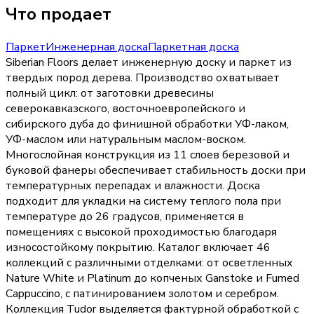
Что продает
Паркет
Инженерная доска
Паркетная доска
Siberian Floors делает инженерную доску и паркет из
твердых пород дерева. Производство охватывает
полный цикл: от заготовки древесины
северокавказского, восточноевропейского и
сибирского дуба до финишной обработки УФ-лаком,
УФ-маслом или натуральным маслом-воском.
Многослойная конструкция из 11 слоев березовой и
буковой фанеры обеспечивает стабильность доски при
температурных перепадах и влажности. Доска
подходит для укладки на систему теплого пола при
температуре до 26 градусов, применяется в
помещениях с высокой проходимостью благодаря
износостойкому покрытию. Каталог включает 46
коллекций с различными отделками: от осветленных
Nature White и Platinum до копченых Ganstoke и Fumed
Cappuccino, с патинированием золотом и серебром.
Коллекция Tudor выделяется фактурной обработкой с