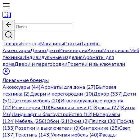
Товары
Бренды
Магазины
Статьи
Тарифы
Аксессуары
Декор
Дети
Инженерия
Кухни
Материалы
Меб
техника
Индивидульные изделия
Ароматы для
дома
Двери и перегородки
Розетки и выключатели
Локальные бренды
Аксессуары (44)
Ароматы для дома (27)
Бытовая
техника (2)
Двери и перегородки (10)
Декор (337)
Дети
(51)
Детская мебель (20)
Индивидуальные изделия
(72)
Инженерия (10)
Камины и печи (1)
Краска (27)
Кухня
(46)
Ландшафт и благоустройство (12)
Материалы
(124)
Мебель (256)
Обои (21)
Окна (2)
Плитка (38)
Посуда
(133)
Розетки и выключатели (9)
Сантехника (25)
Свет
(137)
Текстиль (143)
Уличная мебель (40)
Фасады