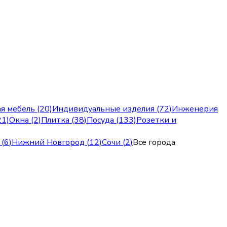
я мебель (20)
Индивидуальные изделия (72)
Инженерия
21)
Окна (2)
Плитка (38)
Посуда (133)
Розетки и
(
6
)
Нижний Новгород
(
12
)
Сочи
(
2
)
Все города