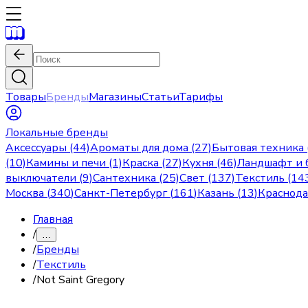
Товары
Бренды
Магазины
Статьи
Тарифы
Локальные бренды
Аксессуары (44)
Ароматы для дома (27)
Бытовая техника 
(10)
Камины и печи (1)
Краска (27)
Кухня (46)
Ландшафт и б
выключатели (9)
Сантехника (25)
Свет (137)
Текстиль (14
Москва
(
340
)
Санкт-Петербург
(
161
)
Казань
(
13
)
Краснод
Главная
/
…
/
Бренды
/
Текстиль
/
Not Saint Gregory