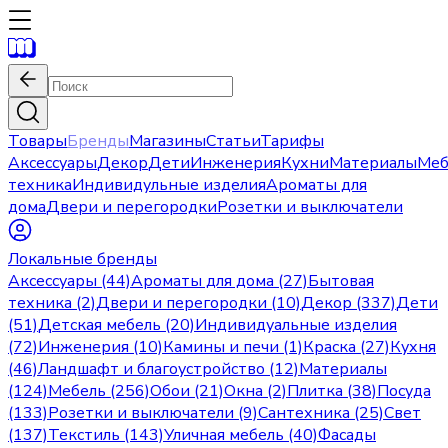
Товары
Бренды
Магазины
Статьи
Тарифы
Аксессуары
Декор
Дети
Инженерия
Кухни
Материалы
Меб
техника
Индивидульные изделия
Ароматы для
дома
Двери и перегородки
Розетки и выключатели
Локальные бренды
Аксессуары (44)
Ароматы для дома (27)
Бытовая
техника (2)
Двери и перегородки (10)
Декор (337)
Дети
(51)
Детская мебель (20)
Индивидуальные изделия
(72)
Инженерия (10)
Камины и печи (1)
Краска (27)
Кухня
(46)
Ландшафт и благоустройство (12)
Материалы
(124)
Мебель (256)
Обои (21)
Окна (2)
Плитка (38)
Посуда
(133)
Розетки и выключатели (9)
Сантехника (25)
Свет
(137)
Текстиль (143)
Уличная мебель (40)
Фасады