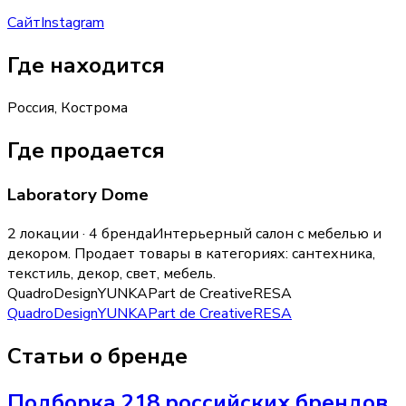
Сайт
Instagram
Где находится
Россия, Кострома
Где продается
Laboratory Dome
2 локации · 4 бренда
Интерьерный салон с мебелью и
декором.
Продает товары в категориях:
сантехника,
текстиль, декор, свет, мебель
.
QuadroDesign
YUNKA
Part de Creative
RESA
QuadroDesign
YUNKA
Part de Creative
RESA
Статьи о бренде
Подборка 218 российских брендов,