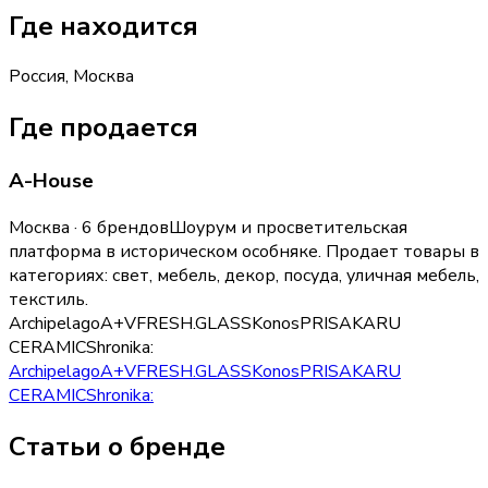
Где находится
Россия, Москва
Где продается
A-House
Москва · 6 брендов
Шоурум и просветительская
платформа в историческом особняке.
Продает товары в
категориях:
свет, мебель, декор, посуда, уличная мебель,
текстиль
.
Archipelago
A+V
FRESH.GLASS
Konos
PRISAKARU
CERAMICS
hronika:
Archipelago
A+V
FRESH.GLASS
Konos
PRISAKARU
CERAMICS
hronika:
Статьи о бренде