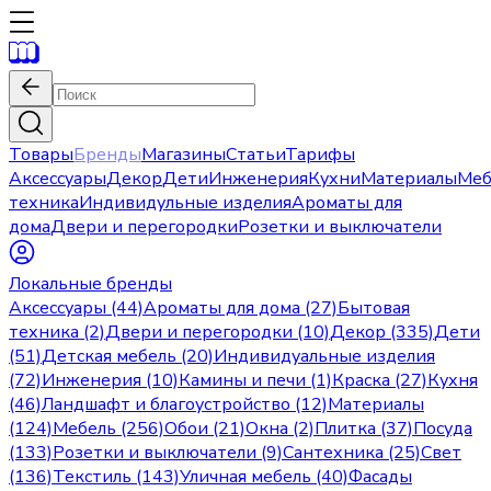
Товары
Бренды
Магазины
Статьи
Тарифы
Аксессуары
Декор
Дети
Инженерия
Кухни
Материалы
Меб
техника
Индивидульные изделия
Ароматы для
дома
Двери и перегородки
Розетки и выключатели
Локальные бренды
Аксессуары (44)
Ароматы для дома (27)
Бытовая
техника (2)
Двери и перегородки (10)
Декор (335)
Дети
(51)
Детская мебель (20)
Индивидуальные изделия
(72)
Инженерия (10)
Камины и печи (1)
Краска (27)
Кухня
(46)
Ландшафт и благоустройство (12)
Материалы
(124)
Мебель (256)
Обои (21)
Окна (2)
Плитка (37)
Посуда
(133)
Розетки и выключатели (9)
Сантехника (25)
Свет
(136)
Текстиль (143)
Уличная мебель (40)
Фасады