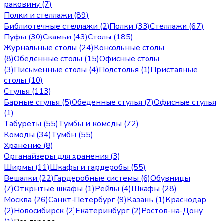
раковину (7)
Полки и стеллажи (89)
Библиотечные стеллажи (2)
Полки (33)
Стеллажи (67)
Пуфы (30)
Скамьи (43)
Столы (185)
Журнальные столы (24)
Консольные столы
(8)
Обеденные столы (15)
Офисные столы
(3)
Письменные столы (4)
Подстолья (1)
Приставные
столы (10)
Стулья (113)
Барные стулья (5)
Обеденные стулья (7)
Офисные стулья
(1)
Табуреты (55)
Тумбы и комоды (72)
Комоды (34)
Тумбы (55)
Хранение (8)
Органайзеры для хранения (3)
Ширмы (11)
Шкафы и гардеробы (55)
Вешалки (22)
Гардеробные системы (6)
Обувницы
(7)
Открытые шкафы (1)
Рейлы (4)
Шкафы (28)
Москва
(
26
)
Санкт-Петербург
(
9
)
Казань
(
1
)
Краснодар
(
2
)
Новосибирск
(
2
)
Екатеринбург
(
2
)
Ростов-на-Дону