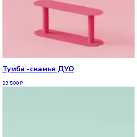
Тумба
-скамья ДУО
23 500 ₽