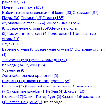
раковину (7)
Полки и стеллажи (89)
Библиотечные стеллажи (2)
Полки (33)
Стеллажи (67)
Пуфы (30)
Скамьи (43)
Столы (185)
Журнальные столы (24)
Консольные столы
(8)
Обеденные столы (15)
Офисные столы
(3)
Письменные столы (4)
Подстолья (1)
Приставные
столы (10)
Стулья (113)
Барные стулья (5)
Обеденные стулья (7)
Офисные стулья
(1)
Табуреты (55)
Тумбы и комоды (72)
Комоды (34)
Тумбы (55)
Хранение (8)
Органайзеры для хранения (3)
Ширмы (11)
Шкафы и гардеробы (55)
Вешалки (22)
Гардеробные системы (6)
Обувницы
(7)
Открытые шкафы (1)
Рейлы (4)
Шкафы (28)
Москва
(
17
)
Санкт-Петербург
(
3
)
Казань
(
1
)
Краснодар
(
1
)
Ростов-на-Дону
(
1
)
Все города