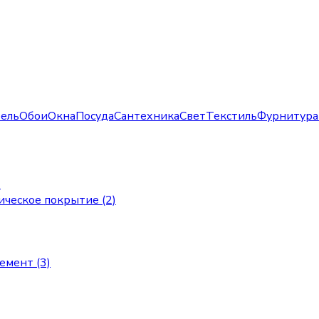
ель
Обои
Окна
Посуда
Сантехника
Свет
Текстиль
Фурнитура
)
ическое покрытие (2)
мент (3)