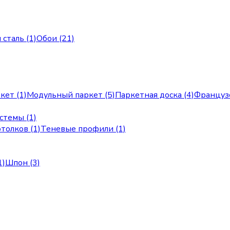
сталь (1)
Обои (21)
кет (1)
Модульный паркет (5)
Паркетная доска (4)
Французс
стемы (1)
толков (1)
Теневые профили (1)
1)
Шпон (3)