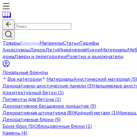
Товары
Бренды
Магазины
Статьи
Тарифы
Аксессуары
Декор
Дети
Инженерия
Кухни
Материалы
Меб
дома
Двери и перегородки
Розетки и выключатели
Локальные бренды
Все категории
Материалы
Акустический материал (5
Декоративно-акустические панели (3)
Напыляемое акуст
Архитектурный бетон (1)
Пигменты для бетона (1)
Декоративное бесшовное покрытие (9)
Декоративная штукатурка (8)
Жидкий металл (1)
Микроце
Декоративные блоки (5)
Бриз-блок (5)
Облицовочные блоки (1)
Камень (4)