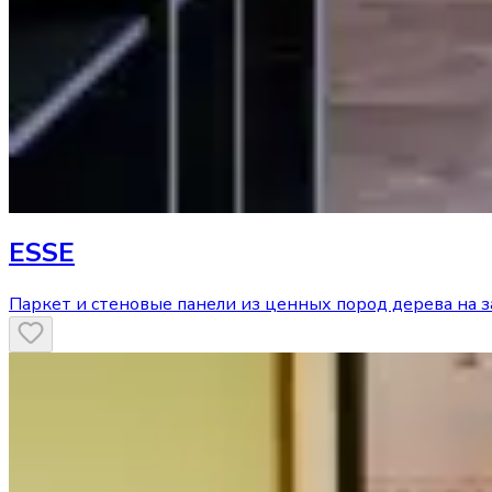
ESSE
Паркет и стеновые панели из ценных пород дерева на з