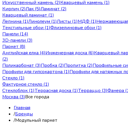
Искусственный камень (2)
Кварцевый камень (1)
Кирпич (2)
Лак (5)
Ламинат (2)
Кварцевый ламинат (1)
Лепнина (1)
Линолеум (1)
Листы (1)
МДФ (1)
Нержавеющая 
Текстильные обои (1)
Флизелиновые обои (1)
Панели (14)
3D-панели (3)
Паркет (8)
Английская елка (4)
Инженерная доска (6)
Кварцевый пар
(2)
Поликарбонат (3)
Пробка (2)
Пропитка (2)
Профильные си
Профили для гипсокартона (1)
Профили для натяжных по
Стекло (1)
Фактурное стекло (1)
Стеклоблок (1)
Террасная доска (1)
Терраццо (3)
Фанера (
Москва
(
3
)
Все города
Главная
/
Бренды
/
Модульный паркет