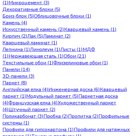
(1)
Микроцемент (3)
Декоративные блоки (5)
Бриз-блок (5)
Облицовочные блоки (1)
Камень (4)
Искусственный камень (2)
Кварцевый камень (1)
Кирпич (2)
Лак (5)
Ламинат (2)
Кварцевый ламинат (1)
Лепнина (1)
Линолеум (1)
Листы (1)
МДФ
(1)
Нержавеющая сталь (1)
Обои (21)
Текстильные обои (1)
Флизелиновые обои (1)
Панели (14)
3D-панели (3)
Паркет (8)
Английская елка (4)
Инженерная доска (6)
Кварцевый
паркет (1)
Модульный паркет (5)
Паркетная доска
(4)
Французская елка (4)
Художественный паркет
(4)
Штучный паркет (2)
Поликарбонат (3)
Пробка (2)
Пропитка (2)
Профильные
системы (1)
Профили для гипсокартона (1)
Профили для натяжных