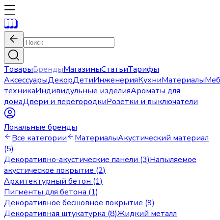
Товары
Бренды
Магазины
Статьи
Тарифы
Аксессуары
Декор
Дети
Инженерия
Кухни
Материалы
Меб
техника
Индивидульные изделия
Ароматы для
дома
Двери и перегородки
Розетки и выключатели
Локальные бренды
Все категории
Материалы
Акустический материал
(5)
Декоративно-акустические панели (3)
Напыляемое
акустическое покрытие (2)
Архитектурный бетон (1)
Пигменты для бетона (1)
Декоративное бесшовное покрытие (9)
Декоративная штукатурка (8)
Жидкий металл