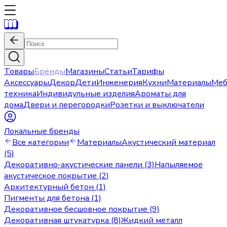
Товары
Бренды
Магазины
Статьи
Тарифы
Аксессуары
Декор
Дети
Инженерия
Кухни
Материалы
Меб
техника
Индивидульные изделия
Ароматы для
дома
Двери и перегородки
Розетки и выключатели
Локальные бренды
Все категории
Материалы
Акустический материал
(5)
Декоративно-акустические панели (3)
Напыляемое
акустическое покрытие (2)
Архитектурный бетон (1)
Пигменты для бетона (1)
Декоративное бесшовное покрытие (9)
Декоративная штукатурка (8)
Жидкий металл