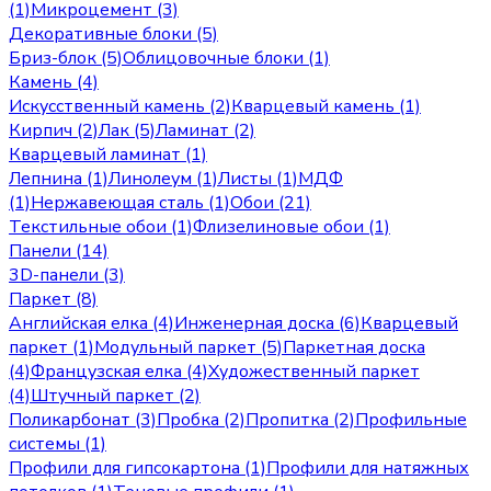
(1)
Микроцемент (3)
Декоративные блоки (5)
Бриз-блок (5)
Облицовочные блоки (1)
Камень (4)
Искусственный камень (2)
Кварцевый камень (1)
Кирпич (2)
Лак (5)
Ламинат (2)
Кварцевый ламинат (1)
Лепнина (1)
Линолеум (1)
Листы (1)
МДФ
(1)
Нержавеющая сталь (1)
Обои (21)
Текстильные обои (1)
Флизелиновые обои (1)
Панели (14)
3D-панели (3)
Паркет (8)
Английская елка (4)
Инженерная доска (6)
Кварцевый
паркет (1)
Модульный паркет (5)
Паркетная доска
(4)
Французская елка (4)
Художественный паркет
(4)
Штучный паркет (2)
Поликарбонат (3)
Пробка (2)
Пропитка (2)
Профильные
системы (1)
Профили для гипсокартона (1)
Профили для натяжных