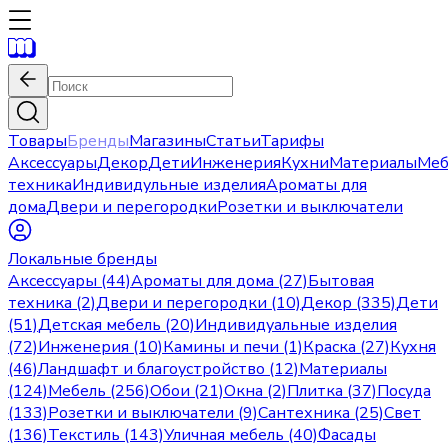
Товары
Бренды
Магазины
Статьи
Тарифы
Аксессуары
Декор
Дети
Инженерия
Кухни
Материалы
Меб
техника
Индивидульные изделия
Ароматы для
дома
Двери и перегородки
Розетки и выключатели
Локальные бренды
Аксессуары (44)
Ароматы для дома (27)
Бытовая
техника (2)
Двери и перегородки (10)
Декор (335)
Дети
(51)
Детская мебель (20)
Индивидуальные изделия
(72)
Инженерия (10)
Камины и печи (1)
Краска (27)
Кухня
(46)
Ландшафт и благоустройство (12)
Материалы
(124)
Мебель (256)
Обои (21)
Окна (2)
Плитка (37)
Посуда
(133)
Розетки и выключатели (9)
Сантехника (25)
Свет
(136)
Текстиль (143)
Уличная мебель (40)
Фасады